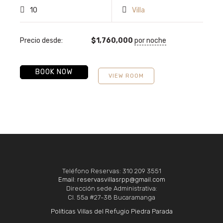
10
Villa
Precio desde:
$
1,760,000
por noche
BOOK NOW
VIEW ROOM
Teléfono Reservas: 310 209 3551
Email: reservasvillasrpp@gmail.com
Dirección sede Administrativa:
Cl. 55a #27-38 Bucaramanga
Políticas Villas del Refugio Piedra Parada