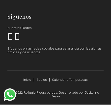
Síguenos
Nuestras Redes


Síguenos en las redes sociales para estar al día con las últimas
noticias y descuentos
Inicio
Socios
Calendario Temporadas
© 2022 Refugio Piedra parada. Desarrollado por Jackeline
Reyes