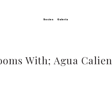
Socios
Galería
ooms With; Agua Calien