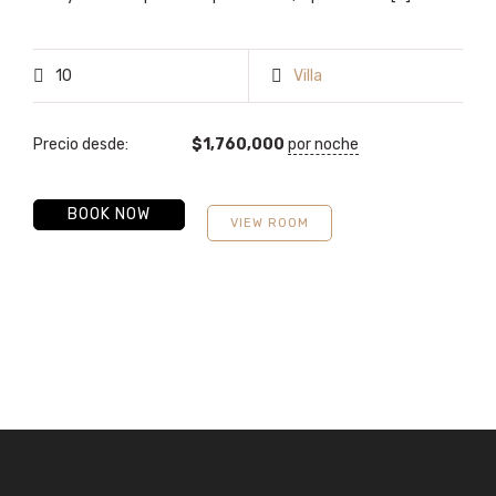
10
Villa
Precio desde:
$
1,760,000
por noche
BOOK NOW
VIEW ROOM