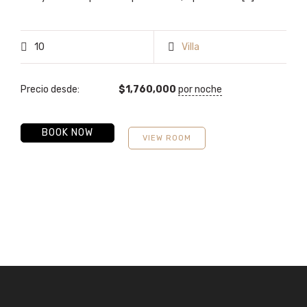
10
Villa
Precio desde:
$
1,760,000
por noche
BOOK NOW
VIEW ROOM