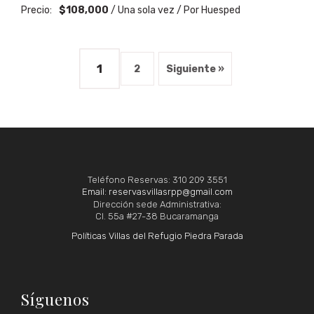
Precio:
$
108,000
/ Una sola vez / Por Huesped
1
2
Siguiente »
Teléfono Reservas: 310 209 3551
Email: reservasvillasrpp@gmail.com
Dirección sede Administrativa:
Cl. 55a #27-38 Bucaramanga
Políticas Villas del Refugio Piedra Parada
Síguenos